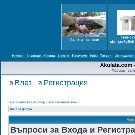
Тениски
Излети по реки
akulataflyfis
Akulata.com -
Форумът за м
Влез
Регистрация
Виж темите без отговор
|
Виж активните теми
Начало форум
Чест
Въпроси за Входа и Регистр