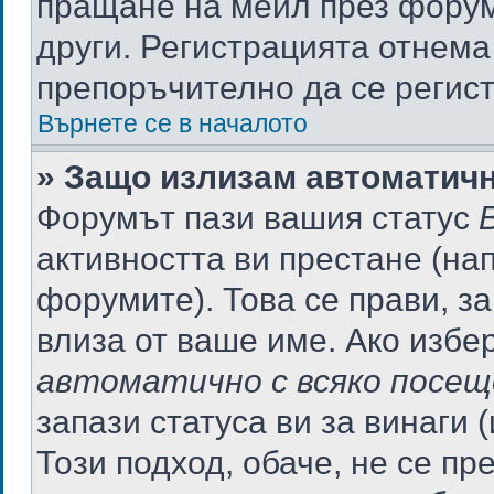
пращане на мейл през форума
други. Регистрацията отнема
препоръчително да се регист
Върнете се в началото
» Защо излизам автоматич
Форумът пази вашия статус
активността ви престане (нап
форумите). Това се прави, за
влиза от ваше име. Ако избе
автоматично с всяко посещ
запази статуса ви за винаги 
Този подход, обаче, не се пр