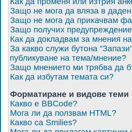
Как да променя или изтрия анк
Защо не мога да вляза в даде
Защо не мога да прикачвам ф
Защо получих предупреждени
Как да докладвам за мнения н
За какво служи бутона “Запази”
публикуване на тема/мнение?
Защо мнението ми трябва да 
Как да избутам темата си?
Форматиране и видове теми
Какво е BBCode?
Мога ли да ползвам HTML?
Какво са Smilies?
Мога ли да прилагам картинки