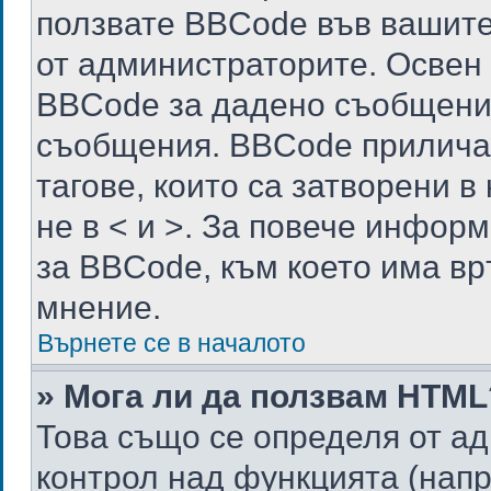
ползвате BBCode във вашите
от администраторите. Освен 
BBCode за дадено съобщение
съобщения. BBCode прилича 
тагове, които са затворени в к
не в < и >. За повече инфор
за BBCode, към което има вр
мнение.
Върнете се в началото
» Мога ли да ползвам HTML
Това също се определя от а
контрол над функцията (напр