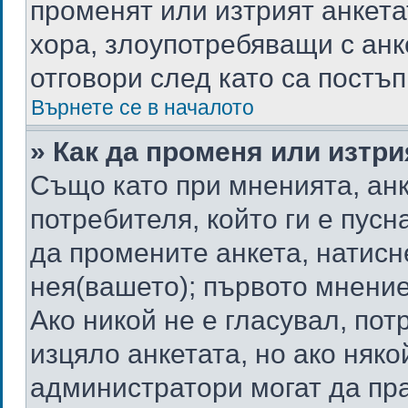
променят или изтрият анкета
хора, злоупотребяващи с ан
отговори след като са постъп
Върнете се в началото
» Как да променя или изтри
Също като при мненията, анк
потребителя, който ги е пус
да промените анкета, натисн
нея(вашето); първото мнение
Ако никой не е гласувал, по
изцяло анкетата, но ако няк
администратори могат да пр