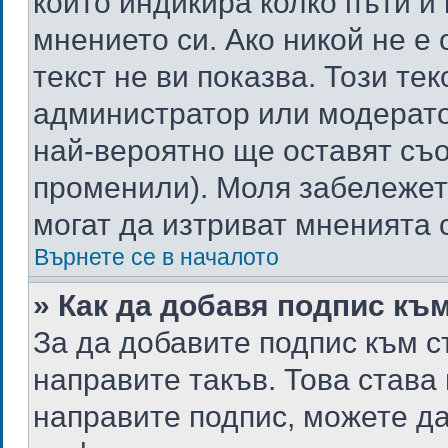
който индикира колко пъти и
мнението си. Ако никой не е
текст не ви показва. Този тек
администратор или модерато
най-вероятно ще оставят съ
променили). Моля забележет
могат да изтриват мненията с
Върнете се в началото
» Как да добавя подпис къ
За да добавите подпис към с
направите такъв. Това става
направите подпис, можете д