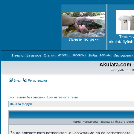
Тениски
Излети по реки
akulataflyfis
Akulata.com -
Форумът за м
Влез
Регистрация
Виж темите без отговор
|
Виж активните теми
Начало форум
Администратора изисква да бъдете регис
За да влизате като потребител, е необходимо да се регистрирате.