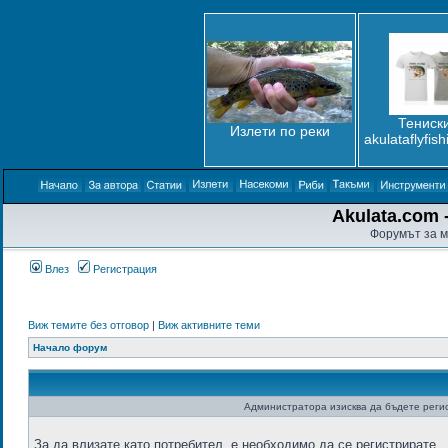
Тениски
Излети по реки
akulataflyfis
Akulata.com -
Форумът за м
Влез
Регистрация
Виж темите без отговор
|
Виж активните теми
Начало форум
Администратора изисква да бъдете регис
За да влизате като потребител, е необходимо да се регистрирате.