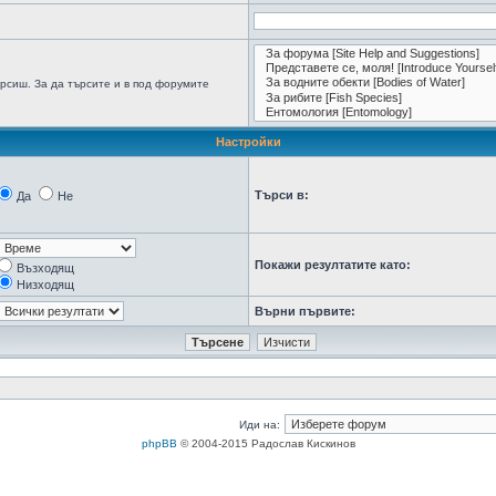
рсиш. За да търсите и в под форумите
Настройки
Търси в:
Да
Не
Покажи резултатите като:
Възходящ
Низходящ
Върни първите:
Иди на:
phpBB
© 2004-2015 Радослав Кискинов