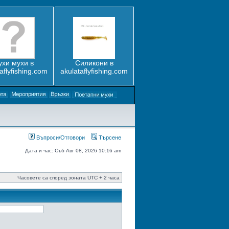
ухи мухи в
Силикони в
aflyfishing.com
akulataflyfishing.com
Въпроси/Отговори
Търсене
Дата и час: Съб Авг 08, 2026 10:16 am
Часовете са според зоната UTC + 2 часа