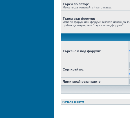
Търси по автор:
Можете да ползвайте * като маска.
Търси във форуми:
Избери форум или форуми в които искаш да тъ
трябва да маркирате "търси в под форуми".
Търсене в под форуми:
Сортирай по:
Лимитирай резултатите:
Начало форум