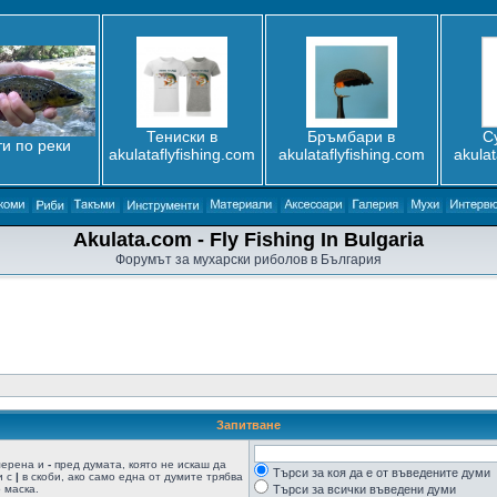
Тениски в
Бръмбари в
С
и по реки
akulataflyfishing.com
akulataflyfishing.com
akulat
Akulata.com - Fly Fishing In Bulgaria
Форумът за мухарски риболов в България
Запитване
мерена и
-
пред думата, която не искаш да
Търси за коя да е от въведените думи
и с
|
в скоби, ако само една от думите трябва
 маска.
Търси за всички въведени думи