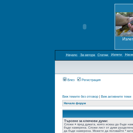
Излет
Влез
Регистрация
Виж темите без отговор
|
Виж активните теми
Начало форум
Търсене за ключови думи:
Сложи
+
пред думата, която искаш да бъде на
бъде намерена. Сложи лист от думи разделен
да бъде намерена. Можете да ползвайте * като