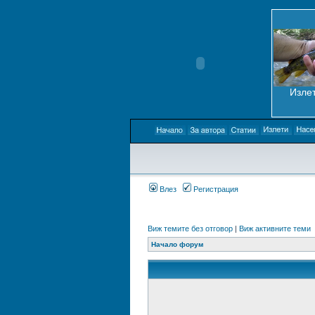
Излет
Влез
Регистрация
Виж темите без отговор
|
Виж активните теми
Начало форум