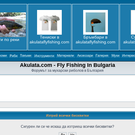
Тениски в
Бръмбари в
С
и по реки
akulataflyfishing.com
akulataflyfishing.com
akulat
Akulata.com - Fly Fishing In Bulgaria
Форумът за мухарски риболов в България
Изтрий всички бисквитки
Сигурен ли си че искаш да изтриеш всички бисквитки?