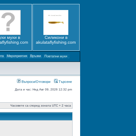
ухи мухи в
Силикони в
aflyfishing.com
akulataflyfishing.com
Въпроси/Отговори
Търсене
Дата и час: Нед Авг 09, 2026 12:32 pm
Часовете са според зоната UTC + 2 часа