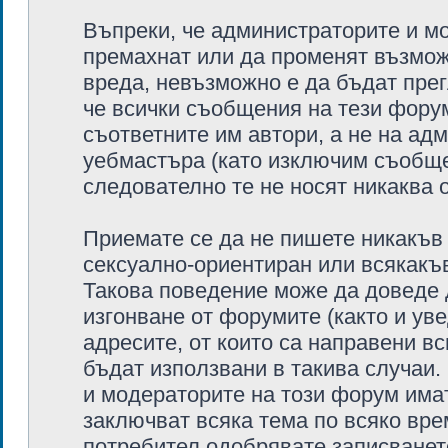
Въпреки, че администраторите и м
премахнат или да променят възмож
вреда, невъзможно е да бъдат пре
че всички съобщения на тези фору
съответните им автори, а не на ад
уебмастъра (като изключим съобщен
следователно те не носят никаква о
Приемате се да не пишете никакъв 
сексуално-ориентиран или всякакъв
Такова поведение може да доведе 
изгонване от форумите (както и ув
адресите, от които са направени в
бъдат използвани в такива случаи.
и модераторите на този форум има
заключват всяка тема по всяко вре
потребител одобрявате записванет