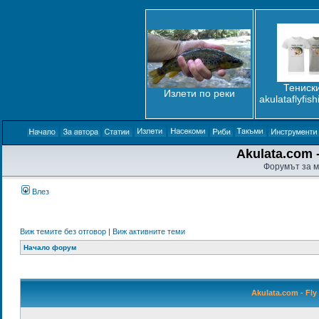
Тениски
Излети по реки
akulataflyfis
Akulata.com -
Форумът за м
Влез
Виж темите без отговор
|
Виж активните теми
Начало форум
Akulata.com - Fly