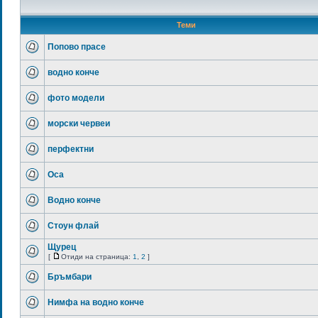
Теми
Попово прасе
водно конче
фото модели
морски червеи
перфектни
Оса
Водно конче
Стоун флай
Щурец
[
Отиди на страница:
1
,
2
]
Бръмбари
Нимфа на водно конче