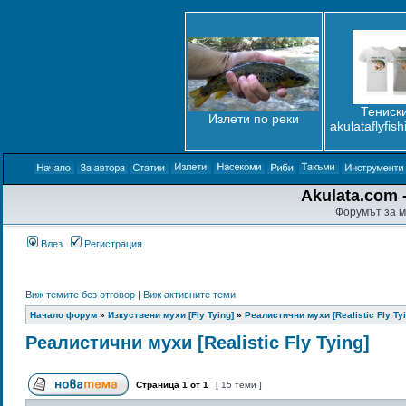
Тениски
Излети по реки
akulataflyfis
Akulata.com -
Форумът за м
Влез
Регистрация
Виж темите без отговор
|
Виж активните теми
Начало форум
»
Изкуствени мухи [Fly Tying]
»
Реалистични мухи [Realistic Fly Tyi
Реалистични мухи [Realistic Fly Tying]
Страница
1
от
1
[ 15 теми ]