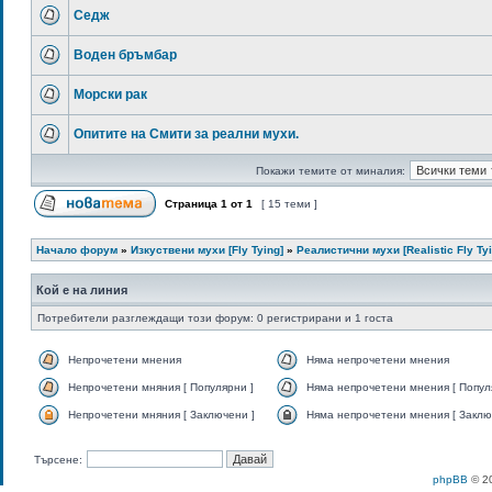
Седж
Воден бръмбар
Морски рак
Опитите на Смити за реални мухи.
Покажи темите от миналия:
Страница
1
от
1
[ 15 теми ]
Начало форум
»
Изкуствени мухи [Fly Tying]
»
Реалистични мухи [Realistic Fly Tyi
Кой е на линия
Потребители разглеждащи този форум: 0 регистрирани и 1 госта
Непрочетени мнения
Няма непрочетени мнения
Непрочетени мняния [ Популярни ]
Няма непрочетени мнения [ Попул
Непрочетени мняния [ Заключени ]
Няма непрочетени мнения [ Заклю
Търсене:
phpBB
© 20