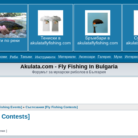
Тениски в
Бръмбари в
С
и по реки
akulataflyfishing.com
akulataflyfishing.com
akulat
Akulata.com - Fly Fishing In Bulgaria
Форумът за мухарски риболов в България
ishing Events]
»
Състезания [Fly Fishing Contests]
 Contests]
еми ]