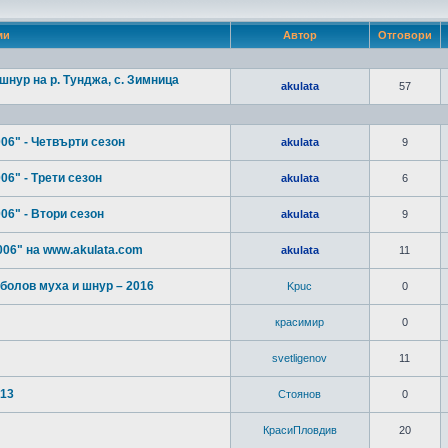
ми
Автор
Отговори
шнур на р. Тунджа, с. Зимница
akulata
57
6" - Четвърти сезон
akulata
9
6" - Трети сезон
akulata
6
6" - Втори сезон
akulata
9
6" на www.akulata.com
akulata
11
болов муха и шнур – 2016
Kpuc
0
красимир
0
svetligenov
11
013
Стоянов
0
КрасиПловдив
20