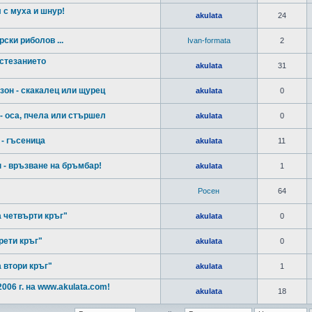
 с муха и шнур!
akulata
24
ски риболов ...
Ivan-formata
2
ъстезанието
akulata
31
зон - скакaлец или щурец
akulata
0
 - оса, пчела или стършел
akulata
0
 - гъсеница
akulata
11
 - връзване на бръмбар!
akulata
1
Росен
64
а четвърти кръг"
akulata
0
рети кръг"
akulata
0
 втори кръг"
akulata
1
06 г. на www.akulata.com!
akulata
18