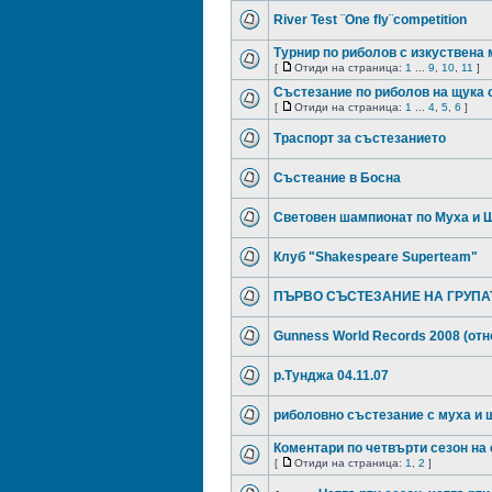
River Test ¨One fly¨competition
Tурнир по риболов с изкуствена
[
Отиди на страница:
1
...
9
,
10
,
11
]
Състезание по риболов на щука с
[
Отиди на страница:
1
...
4
,
5
,
6
]
Траспорт за състезанието
Състеание в Босна
Световен шампионат по Муха и 
Клуб "Shakespeare Superteam"
ПЪРВО СЪСТЕЗАНИЕ НА ГРУПА
Gunness World Records 2008 (от
р.Тунджа 04.11.07
риболовно състезание с муха и 
Коментари по четвърти сезон на
[
Отиди на страница:
1
,
2
]