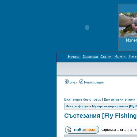
Излет
Влез
Регистрация
Виж темите без отговор
|
Виж активните теми
Начало форум
»
Мухарски мероприятия [Fly F
Състезания [Fly Fishing
Страница
1
от
1
[ 47 т