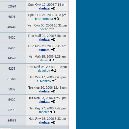
Сря Юли 12, 2006 7:18 pm
32694
akulata
Сря Юни 21, 2006 3:38 pm
6891
Ivan-formata
Чет Юни 08, 2006 10:31 pm
40440
pacho
Пон Май 29, 2006 8:56 pm
5420
akulata
Съб Май 20, 2006 7:45 am
5366
akulata
Чет Май 18, 2006 9:29 am
14570
daniel
Пон Май 08, 2006 12:10 pm
6273
dzaekov
Пет Фев 17, 2006 7:46 pm
81070
S.Mankov
Пет Фев 10, 2006 12:43 pm
5909
akulata
Пет Фев 03, 2006 12:58 pm
5420
akulata
Пет Яну 27, 2006 7:47 pm
6299
theater
Нед Яну 15, 2006 6:33 pm
24679
akulata