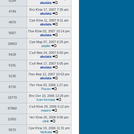
5254
akulata
Вто Юли 17, 2007 7:35 am
4749
akulata
Сря Юли 11, 2007 8:11 am
4970
akulata
Пон Юли 02, 2007 10:14 pm
5007
akulata
Сря Мар 07, 2007 6:25 pm
19653
pepito
Съб Фев 24, 2007 6:50 pm
5418
akulata
Съб Фев 17, 2007 5:05 pm
5191
akulata
Пон Фев 12, 2007 10:03 pm
5135
akulata
Пет Ное 03, 2006 1:27 pm
6716
Росен
Вто Окт 10, 2006 12:26 pm
19779
Ivan-formata
Съб Юли 29, 2006 3:12 pm
87860
mawro
Чет Юли 20, 2006 9:06 pm
11001
vikik
Сря Юли 19, 2006 11:31 pm
5570
Vankata