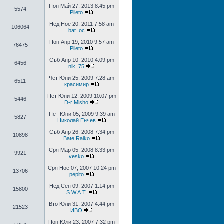
Пон Май 27, 2013 8:45 pm
5574
Pileto
Нед Ное 20, 2011 7:58 am
106064
bat_oc
Пон Апр 19, 2010 9:57 am
76475
Pileto
Съб Апр 10, 2010 4:09 pm
6456
nik_75
Чет Юни 25, 2009 7:28 am
6511
красимир
Пет Юни 12, 2009 10:07 pm
5446
D-r Misho
Пет Юни 05, 2009 9:39 am
5827
Николай Енчев
Съб Апр 26, 2008 7:34 pm
10898
Bate Raiko
Сря Мар 05, 2008 8:33 pm
9921
vesko
Сря Ное 07, 2007 10:24 pm
13706
pepito
Нед Сеп 09, 2007 1:14 pm
15800
S.W.A.T.
Вто Юли 31, 2007 4:44 pm
21523
ИВО
Пон Юли 23, 2007 7:32 pm