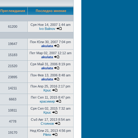
Преглеждания
Последно мнение
Сря Ное 14, 2007 1:44 am
61200
Ivo Balinov
Пон Юли 30, 2007 7:04 pm
19647
akulata
Пет Мар 02, 2007 12:12 am
15183
akulata
Сря Май 31, 2006 8:19 pm
21520
akulata
Пон Фев 13, 2006 8:48 am
23895
akulata
Пон Апр 25, 2016 2:17 pm
14211
Kpuc
Пет Сеп 11, 2015 8:47 pm
6663
красимир
Сря Сеп 02, 2015 7:32 am
10811
Kpuc
Съб Авг 17, 2013 8:54 am
4778
Стоянов
Нед Юли 21, 2013 4:56 pm
19170
Pileto