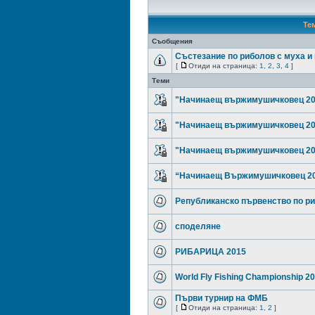
Те
Съобщения
Състезание по риболов с муха и 
[
Отиди на страница:
1
,
2
,
3
,
4
]
Теми
"Начинаещ вържимушичковец 200
"Начинаещ вържимушичковец 200
"Начинаещ вържимушичковец 200
“Начинаещ Вържимушичковец 200
Републиканско първенство по ри
споделяне
РИБАРИЦА 2015
World Fly Fishing Championship 2
Първи турнир на ФМБ
[
Отиди на страница:
1
,
2
]