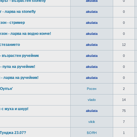
кръг - възрастен stonefly
akulata
0
 - ларва на stonefly
akulata
0
зон - стример
akulata
0
зон - ларва на водно конче!
akulata
0
ъстезанието
akulata
12
 - възрастен ручейник
akulata
0
- пупа на ручейник!
akulata
0
 - ларва на ручейник!
akulata
0
 Оупън'
Росен
2
vlado
14
 с муха и шнур!
akulata
75
vikik
7
Тунджа 23.07?
БОЯН
1