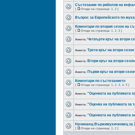
Състезание по риболов на кефал
[
Отиди на страница:
1
,
2
]
Въпрос за Европейското по мухар
Коментари по втория сезон на с
[
Отиди на страница:
1
,
2
,
3
]
Четвърти кръг на втори се
Анкета:
Трети кръг на втори сезон
Анкета:
Втори кръг на втори сезон
Анкета:
Първи кръг на втори сезон
Анкета:
Коментари по състезанието
[
Отиди на страница:
1
,
2
,
3
,
4
,
5
]
"Оценката на публиката з
Анкета:
"Оценка на публиката за т
Анкета:
"Оценката на публиката за
Анкета:
Начинаещ Вържимухичковец за 20
[
Отиди на страница:
1
,
2
]