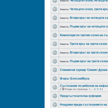
Четвърти сезон, четвърти 
Анкета:
Четвърти сезон, трети кръг
Анкета:
Втори кръг на четвърти се
Анкета:
Първи кръг на четвърти се
Анкета:
Коментари по третия сезон на с
Трети кръг на трети сезон
Анкета:
Втори кръг на трети сезон 
Анкета:
Първи кръг на трети сезон
Анкета:
Спинингов турнир 'Синият Дунав
III-кръг Блесна/Муха
Състезание по риболов на кефал
[
Отиди на страница:
1
...
4
,
5
,
6
]
Предсъстезателна еуфория
Нощувки преди състезанието на 