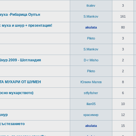
tkalev
3
 муха -Рибарица Оупън
S.Mankov
161
 муха и шнур + презентация!
akulata
80
Pileto
3
S.Mankov
3
Шнур 2009 - Шотландия
D-r Misho
2
Pileto
2
ТА МУХАРИ ОТ ШУМЕН
Юлиян Матев
8
носно мухарството)
stflyfisher
6
ilian05
10
шнур
красимир
12
 състезанието
akulata
15