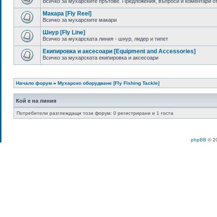
Всичко за мухарските прътове. Предложения, въпроси и коментари о
Макара [Fly Reel]
Всичко за мухарските макари
Шнур [Fly Line]
Всичко за мухарската линия - шнур, лидер и типет
Eкипировка и аксесоари [Equipment and Accessories]
Всичко за мухарската екипировка и аксесоари
Начало форум
»
Мухарско оборудване [Fly Fishing Tackle]
Кой е на линия
Потребители разглеждащи този форум: 0 регистрирани и 1 госта
phpBB
© 20