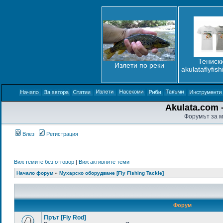
Тениски
Излети по реки
akulataflyfis
Akulata.com -
Форумът за м
Влез
Регистрация
Виж темите без отговор
|
Виж активните теми
Начало форум
»
Мухарско оборудване [Fly Fishing Tackle]
Форум
Прът [Fly Rod]