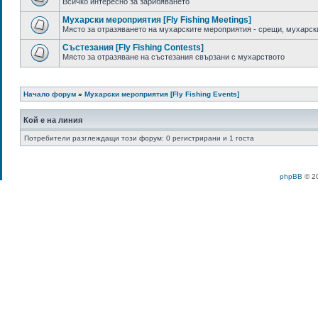
Всичко интересно за зарибяването
Мухарски мероприятия [Fly Fishing Meetings]
Място за отразяването на мухарските мероприятия - срещи, мухарски
Състезания [Fly Fishing Contests]
Място за отразяване на състезания свързани с мухарството
Начало форум
»
Мухарски мероприятия [Fly Fishing Events]
Кой е на линия
Потребители разглеждащи този форум: 0 регистрирани и 1 госта
phpBB
© 20