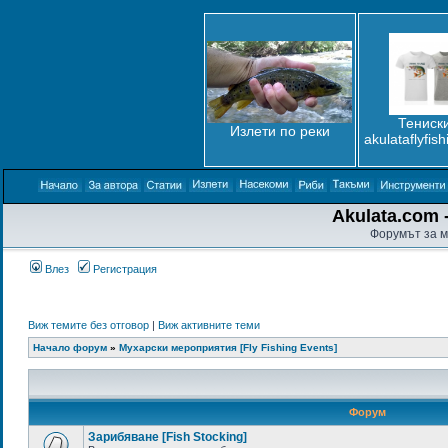
Тениски
Излети по реки
akulataflyfis
Akulata.com -
Форумът за м
Влез
Регистрация
Виж темите без отговор
|
Виж активните теми
Начало форум
»
Мухарски мероприятия [Fly Fishing Events]
Форум
Зарибяване [Fish Stocking]