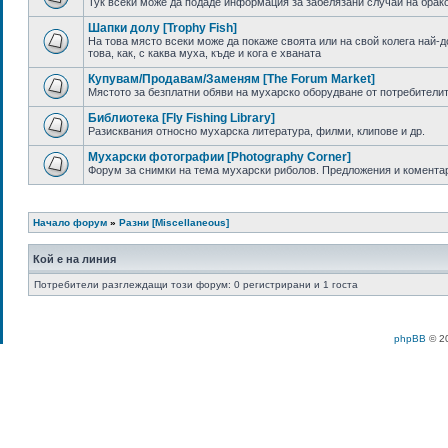
Тук всеки може да подаде информация за забелязани случаи на брак
Шапки долу [Trophy Fish]
На това място всеки може да покаже своята или на свой колега най-до
това, как, с каква муха, къде и кога е хваната
Купувам/Продавам/Заменям [The Forum Market]
Мястото за безплатни обяви на мухарско оборудване от потребители
Библиотека [Fly Fishing Library]
Разисквания относно мухарска литература, филми, клипове и др.
Мухарски фотографии [Photography Corner]
Форум за снимки на тема мухарски риболов. Предложения и комента
Начало форум
»
Разни [Miscellaneous]
Кой е на линия
Потребители разглеждащи този форум: 0 регистрирани и 1 госта
phpBB
© 20