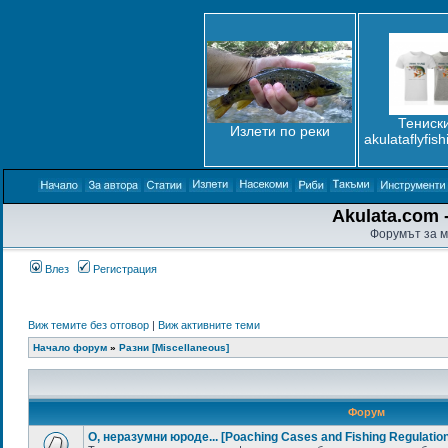
Тениски
Излети по реки
akulataflyfis
Akulata.com -
Форумът за м
Влез
Регистрация
Виж темите без отговор
|
Виж активните теми
Начало форум
»
Разни [Miscellaneous]
Форум
О, неразумни юроде... [Poaching Cases and Fishing Regulatio