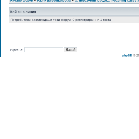
Начало форум
»
Разни [Miscellaneous]
»
О, неразумни юроде... [Poaching Cases a
Кой е на линия
Потребители разглеждащи този форум: 0 регистрирани и 1 госта
Търсене:
phpBB
© 20