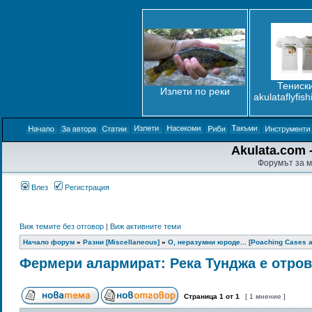
Тениски
Излети по реки
akulataflyfis
Akulata.com -
Форумът за м
Влез
Регистрация
Виж темите без отговор
|
Виж активните теми
Начало форум
»
Разни [Miscellaneous]
»
О, неразумни юроде... [Poaching Cases a
Фермери алармират: Река Тунджа е отро
Страница
1
от
1
[ 1 мнение ]