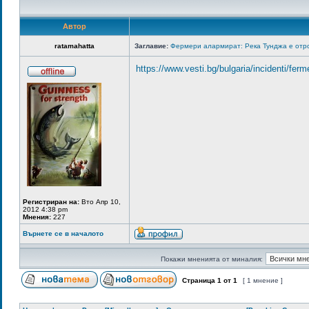
Автор
ratamahatta
Заглавие:
Фермери алармират: Река Тунджа е отр
https://www.vesti.bg/bulgaria/incidenti/fer
Регистриран на:
Вто Апр 10,
2012 4:38 pm
Мнения:
227
Върнете се в началото
Покажи мненията от миналия:
Страница
1
от
1
[ 1 мнение ]