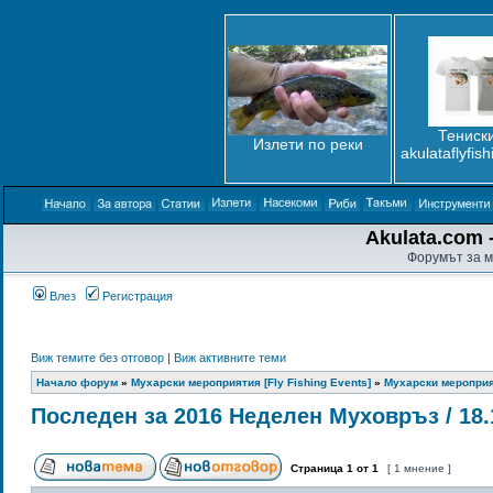
Тениски
Излети по реки
akulataflyfis
Akulata.com -
Форумът за м
Влез
Регистрация
Виж темите без отговор
|
Виж активните теми
Начало форум
»
Мухарски мероприятия [Fly Fishing Events]
»
Мухарски мероприят
Последен за 2016 Неделен Муховръз / 18.
Страница
1
от
1
[ 1 мнение ]