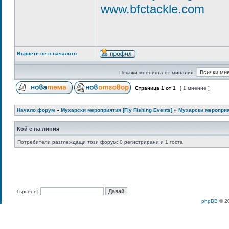
www.bfctackle.com
Върнете се в началото
Покажи мненията от миналия:
Страница
1
от
1
[ 1 мнение ]
Начало форум
»
Мухарски мероприятия [Fly Fishing Events]
»
Мухарски мероприят
Кой е на линия
Потребители разглеждащи този форум: 0 регистрирани и 1 госта
Търсене:
phpBB
© 20