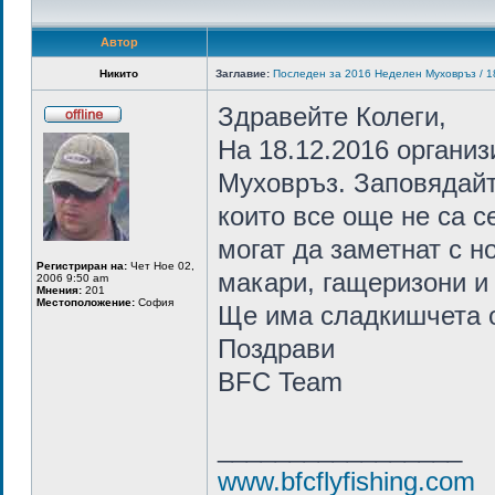
Автор
Никито
Заглавие:
Последен за 2016 Неделен Муховръз / 1
Здравейте Колеги,
На 18.12.2016 организ
Муховръз. Заповядайт
които все още не са с
могат да заметнат с н
Регистриран на:
Чет Ное 02,
макари, гащеризони и 
2006 9:50 am
Мнения:
201
Местоположение:
София
Ще има сладкишчета о
Поздрави
BFC Team
_________________
www.bfcflyfishing.com