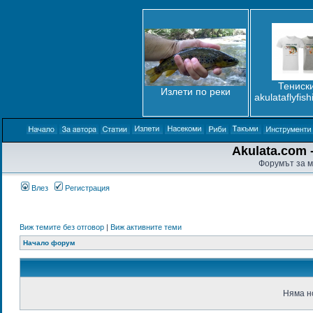
Тениски
Излети по реки
akulataflyfis
Akulata.com -
Форумът за м
Влез
Регистрация
Виж темите без отговор
|
Виж активните теми
Начало форум
Няма н