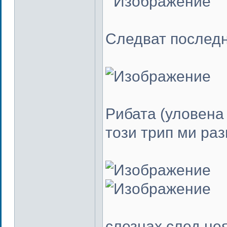
Следват последн
Рибата (уловена 
този трип ми раз
слезнах след нея