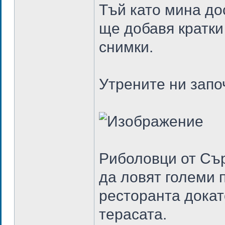
Тъй като мина до
ще добавя кратки
снимки.
Утрените ни запо
Риболовци от Сър
да ловят големи 
ресторанта докат
терасата.