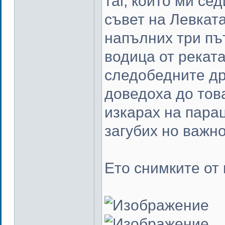
таг, който ми се
съвет на Левкат
напълних три пъ
водица от рекат
следобедните др
доведоха до това
изкарах на парац
загубих но важно
Ето снимките от