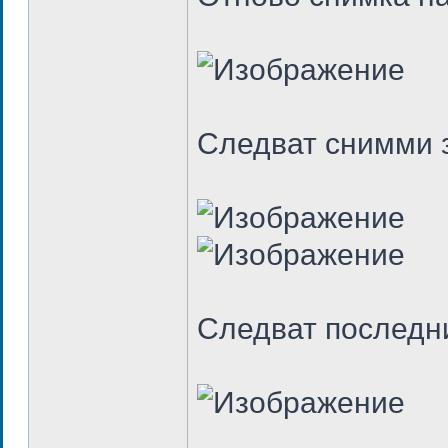
Следват снимми 
Следват последни