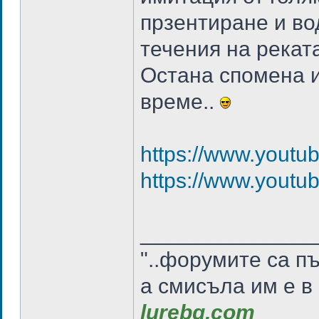
прзентиране и во
течения на рекат
Остана спомена и
време..
https://www.yout
https://www.you
______________
"..форумите са п
а смисъла им е в
lurebg.com