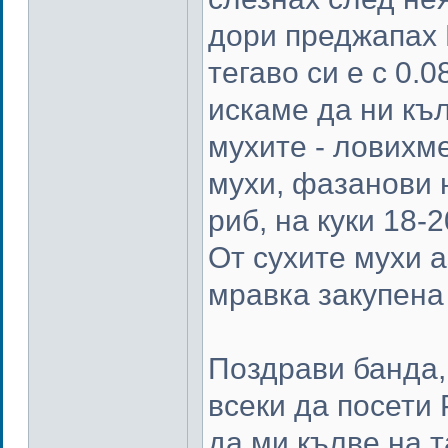
дори преджапах Р
тегаво си е с 0.
искаме да ни къ
мухите - ловихм
мухи, фазанови 
риб, на куки 18-
От сухите мухи 
мравка закупена 
Поздрави банда,
всеки да посети 
да ми кълве на т