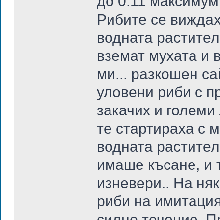
до 0.11 максимум
Рибите се виждах
водната растителн
вземат мухата и 
ми... разкошен са
уловени риби с 
закачих и големи
те стартираха с 
водната растител
имаше късане, и 
изневери.. На ня
риби на имитация
силно течение. П