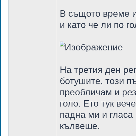
В същото време и
и като че ли по г
На третия ден ре
ботушите, този пъ
преобличам и рез
голо. Ето тук веч
падна ми и гласа
кълвеше.