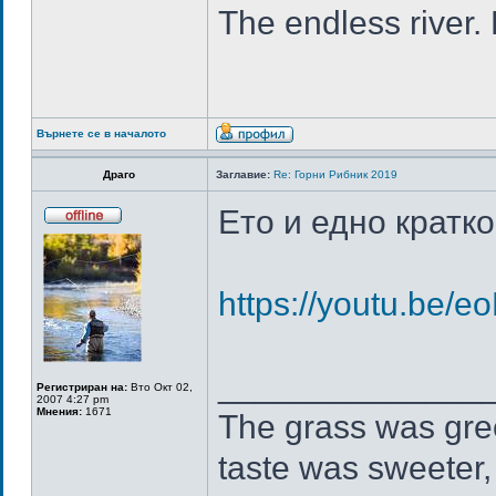
The endless river.
Върнете се в началото
Драго
Заглавие:
Re: Горни Рибник 2019
Ето и едно кратк
https://youtu.be/
______________
Регистриран на:
Вто Окт 02,
2007 4:27 pm
Мнения:
1671
The grass was gree
taste was sweeter,