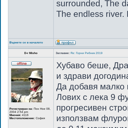
surrounded, The da
The endless river.
Върнете се в началото
D-r Misho
Заглавие:
Re: Горни Рибник 2019
Хубаво беше, Дра
и здрави догодина
Да добавя малко 
Лових с лека 9 фу
прогресивен стро
Регистриран на:
Пон Ное 08,
2004 2:54 pm
Мнения:
4116
използвам флурок
Местоположение:
София