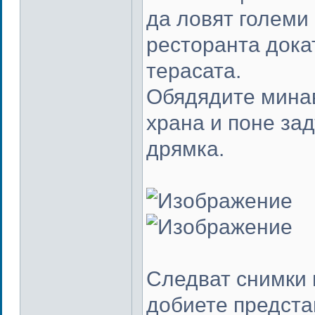
да ловят големи
ресторанта дока
терасата.
Обядядите минав
храна и поне за
дрямка.
Следват снимки 
добиете представ