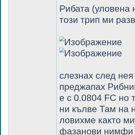
Рибата (уловена 
този трип ми разв
слезнах след нея
преджапах Рибник 
е с 0.0804 FC но 
ни кълве Там на 
ловихме както ми
фазанови нимфи и