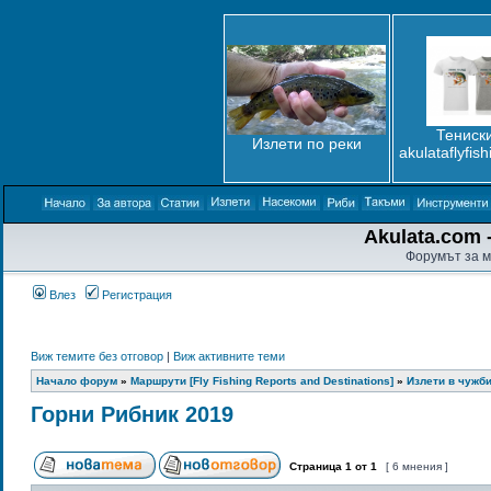
Тениски
Излети по реки
akulataflyfis
Akulata.com -
Форумът за м
Влез
Регистрация
Виж темите без отговор
|
Виж активните теми
Начало форум
»
Маршрути [Fly Fishing Reports and Destinations]
»
Излети в чужбин
Горни Рибник 2019
Страница
1
от
1
[ 6 мнения ]