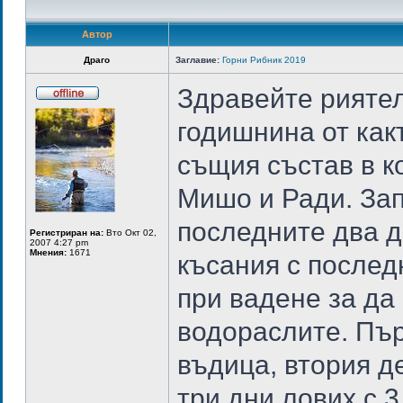
Автор
Драго
Заглавие:
Горни Рибник 2019
Здравейте рияте
годишнина от как
същия състав в ко
Мишо и Ради. Зап
последните два д
Регистриран на:
Вто Окт 02,
2007 4:27 pm
Мнения:
1671
късания с послед
при вадене за да
водораслите. Пър
въдица, втория де
три дни лових с 3