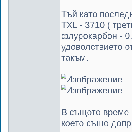
Тъй като послед
TXL - 3710 ( тре
флурокарбон - 0
удоволствието о
такъм.
В същото време 
което също допр