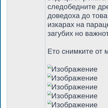
следобедните дре
доведоха до това
изкарах на парац
загубих но важно
Ето снимките от 