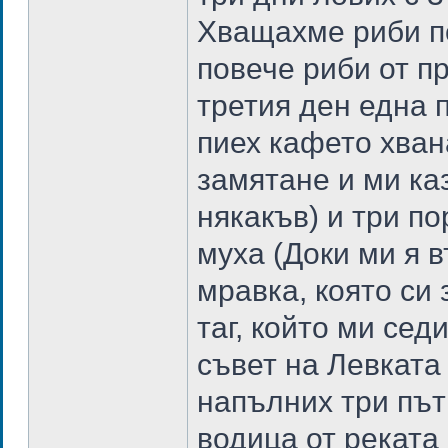
Хващахме риби п
повече риби от п
третия ден една 
пиех кафето хван
замятане и ми ка
някакъв) и три п
муха (Доки ми я в
мравка, която си
таг, който ми сед
съвет на Левката
напълних три път
водица от реката