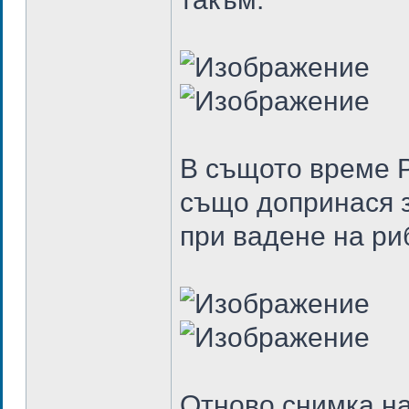
В същото време Р
също допринася 
при вадене на ри
Отново снимка на