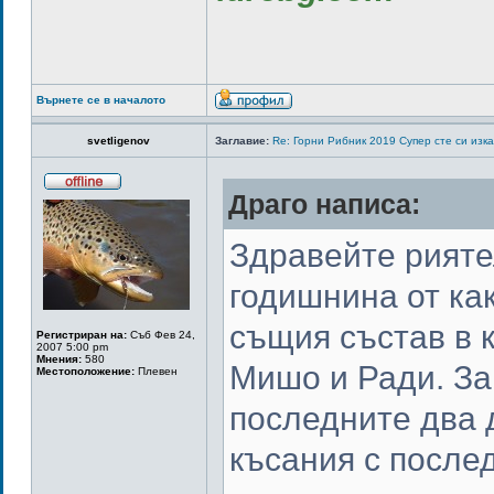
Върнете се в началото
svetligenov
Заглавие:
Re: Горни Рибник 2019 Супер сте си изк
Драго написа:
Здравейте рияте
годишнина от как
същия състав в к
Регистриран на:
Съб Фев 24,
2007 5:00 pm
Мнения:
580
Мишо и Ради. За
Местоположение:
Плевен
последните два 
късания с послед