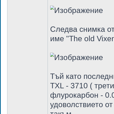
Следва снимка от
име "The old Vixe
Тъй като последн
TXL - 3710 ( трет
флурокарбон - 0.
удоволствието от
такъм.