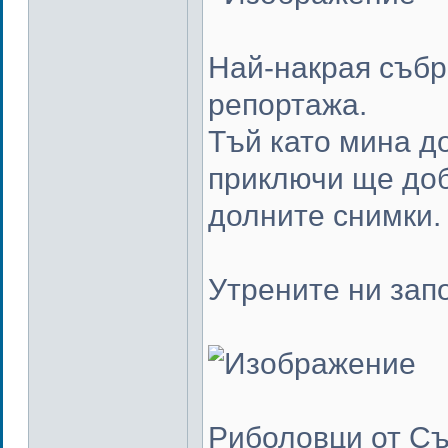
Най-накрая събр
репортажа.
Тъй като мина д
приключи ще доб
долните снимки.
Утрените ни запо
Риболовци от Съ