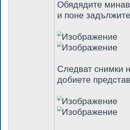
Обядядите минава
и поне задължите
Следват снимки н
добиете представ