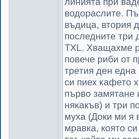
линията при ваде
водораслите. Пъ
въдица, втория д
последните три д
TXL. Хващахме р
повече риби от 
третия ден една
си пиех кафето 
първо замятане 
някакъв) и три п
муха (Доки ми я 
мравка, която с