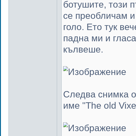
ботушите, този п
се преобличам и 
голо. Ето тук ве
падна ми и гласа
кълвеше.
Следва снимка о
име "The old Vix