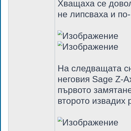
Хващаха се довол
не липсваха и по
На следващата сн
неговия Sage Z-Ax
първото замятане
второто извадих р