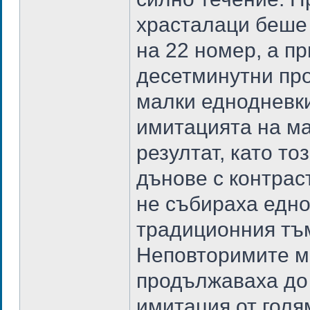
храсталаци беше 
на 22 номер, а п
десетминутни про
малки еднодневки
имитацията на ма
резултат, като то
дънове с контрас
не събираха едно
традиционния тъм
Неповторимите м
продължаваха до 
имитация от голя