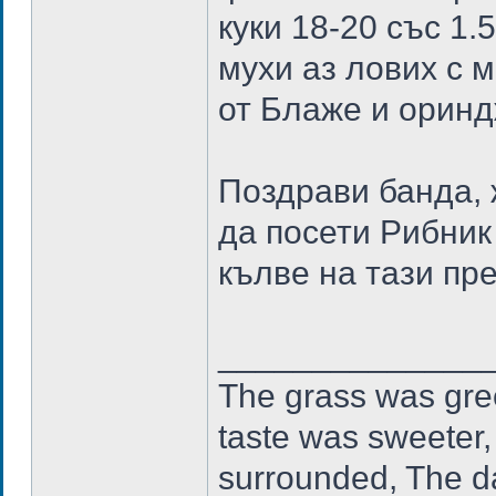
куки 18-20 със 1
мухи аз лових с 
от Блаже и ориндж
Поздрави банда, 
да посети Рибник
кълве на тази пр
______________
The grass was gree
taste was sweeter,
surrounded, The da