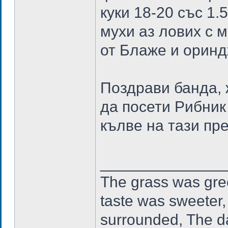
куки 18-20 със 1
мухи аз лових с 
от Блаже и ориндж
Поздрави банда, 
да посети Рибник
кълве на тази пр
______________
The grass was gree
taste was sweeter,
surrounded, The da