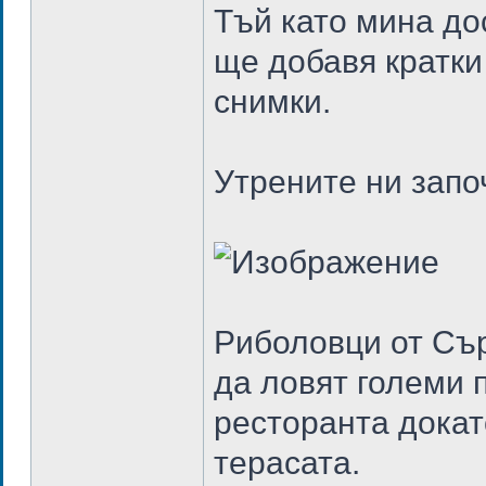
Тъй като мина до
ще добавя кратки
снимки.
Утрените ни запо
Риболовци от Сър
да ловят големи 
ресторанта докат
терасата.