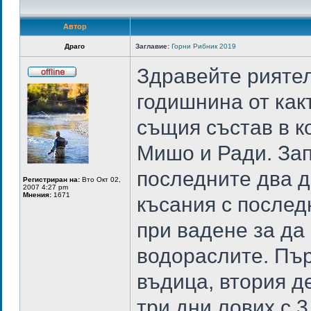
Автор
Драго
Заглавие:
Горни Рибник 2019
Здравейте рияте
годишнина от как
същия състав в ко
Мишо и Ради. Зап
последните два д
Регистриран на:
Вто Окт 02,
2007 4:27 pm
Мнения:
1671
късания с послед
при вадене за да
водораслите. Пър
въдица, втория де
три дни лових с 3