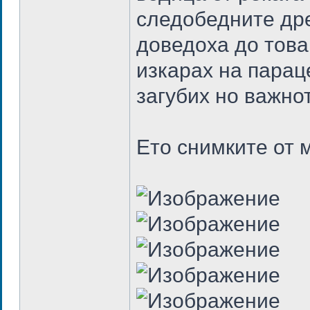
следобедните дре
доведоха до това
изкарах на парац
загубих но важно
Ето снимките от 