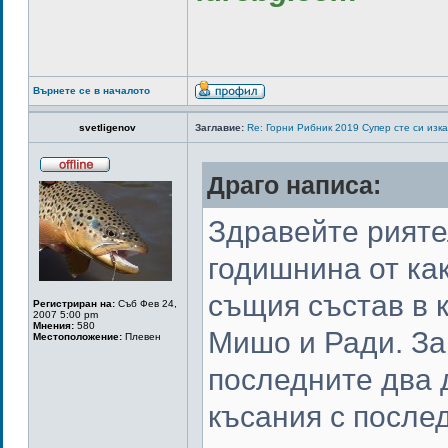
Върнете се в началото
svetligenov
Заглавие:
Re: Горни Рибник 2019 Супер сте си изк
Драго написа:
Здравейте рияте
годишнина от как
същия състав в к
Регистриран на:
Съб Фев 24,
2007 5:00 pm
Мнения:
580
Мишо и Ради. За
Местоположение:
Плевен
последните два 
късания с послед