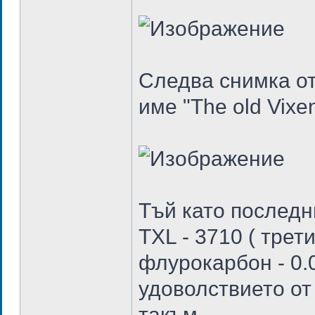
Следва снимка от
име "The old Vixe
Тъй като последн
TXL - 3710 ( трет
флурокарбон - 0.
удоволствието от
такъм.