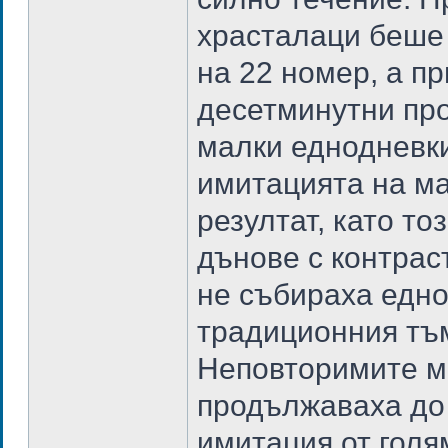
храсталаци беше 
на 22 номер, а п
десетминутни про
малки еднодневки
имитацията на ма
резултат, като то
дънове с контрас
не събираха едно
традиционния тъм
Неповторимите м
продължаваха до 
имитация от голя