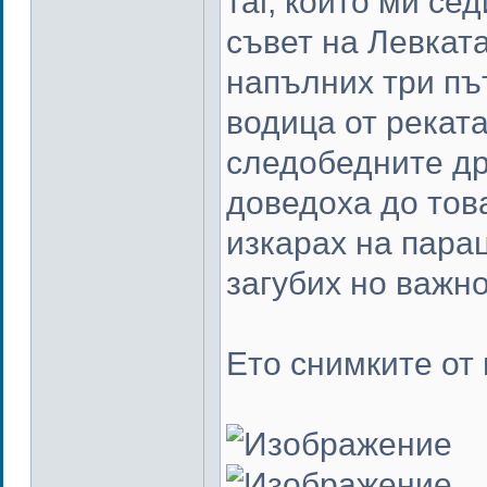
таг, който ми се
съвет на Левкат
напълних три пъ
водица от рекат
следобедните др
доведоха до това
изкарах на парац
загубих но важно
Ето снимките от