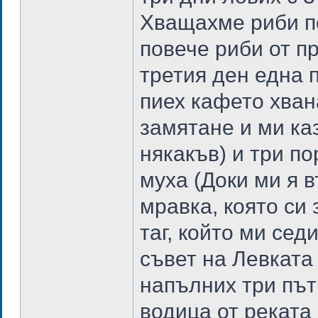
Хващахме риби п
повече риби от п
третия ден една 
пиех кафето хван
замятане и ми ка
някакъв) и три п
муха (Доки ми я в
мравка, която си
таг, който ми сед
съвет на Левката
напълних три път
водица от реката