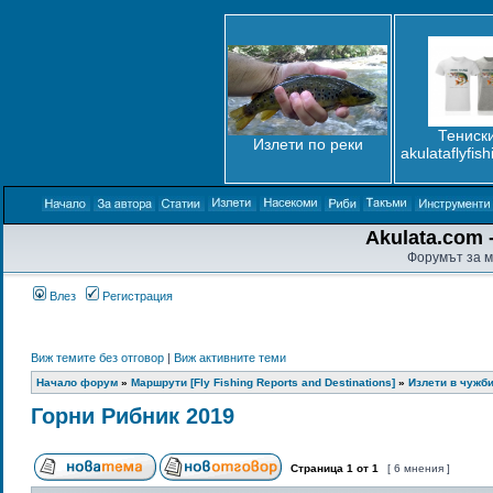
Тениски
Излети по реки
akulataflyfis
Akulata.com -
Форумът за м
Влез
Регистрация
Виж темите без отговор
|
Виж активните теми
Начало форум
»
Маршрути [Fly Fishing Reports and Destinations]
»
Излети в чужбин
Горни Рибник 2019
Страница
1
от
1
[ 6 мнения ]