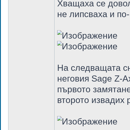
Хващаха се довол
не липсваха и по
На следващата сн
неговия Sage Z-Ax
първото замятане
второто извадих р