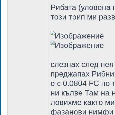
Рибата (уловена 
този трип ми разв
слезнах след нея
преджапах Рибник 
е с 0.0804 FC но 
ни кълве Там на 
ловихме както ми
фазанови нимфи и