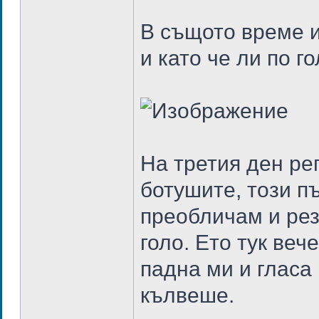
В същото време и
и като че ли по г
На третия ден ре
ботушите, този пъ
преобличам и рез
голо. Ето тук веч
падна ми и гласа
кълвеше.