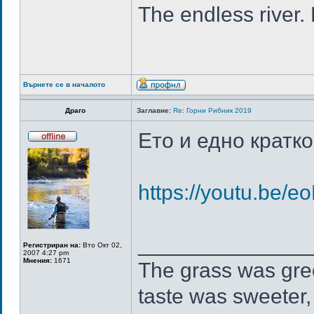
The endless river.
Върнете се в началото
Драго
Заглавие:
Re: Горни Рибник 2019
Ето и едно кратк
https://youtu.be/
______________
Регистриран на:
Вто Окт 02,
2007 4:27 pm
Мнения:
1671
The grass was gree
taste was sweeter,