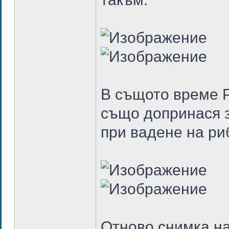
В същото време Р
също допринася 
при вадене на ри
Отново снимка на