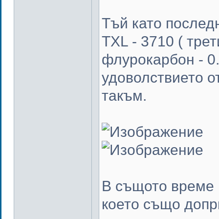
Тъй като послед
TXL - 3710 ( тре
флурокарбон - 0
удоволствието о
такъм.
В същото време 
което също допр