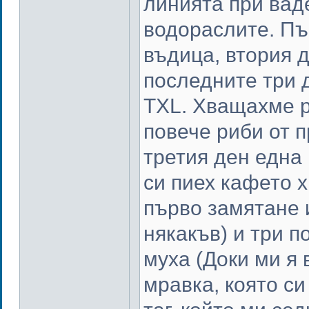
линията при ваде
водораслите. Пъ
въдица, втория д
последните три д
TXL. Хващахме р
повече риби от 
третия ден една
си пиех кафето 
първо замятане 
някакъв) и три п
муха (Доки ми я 
мравка, която с