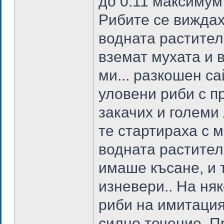
до 0.11 максимум
Рибите се виждах
водната растителн
вземат мухата и 
ми... разкошен са
уловени риби с 
закачих и големи
те стартираха с 
водната растител
имаше късане, и 
изневери.. На ня
риби на имитация
силно течение. П