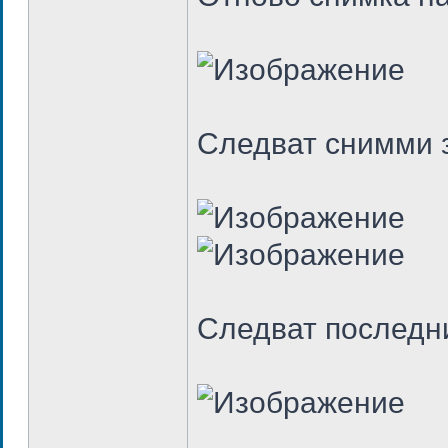
Следват снимми 
Следват последни