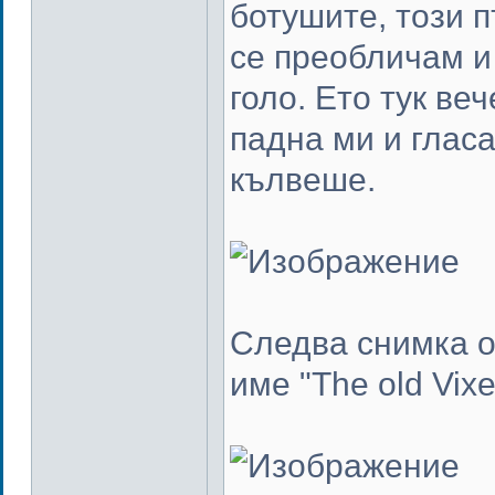
ботушите, този п
се преобличам и 
голо. Ето тук ве
падна ми и гласа
кълвеше.
Следва снимка о
име "The old Vix