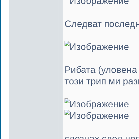
Следват последн
Рибата (уловена 
този трип ми раз
слезнах след нея