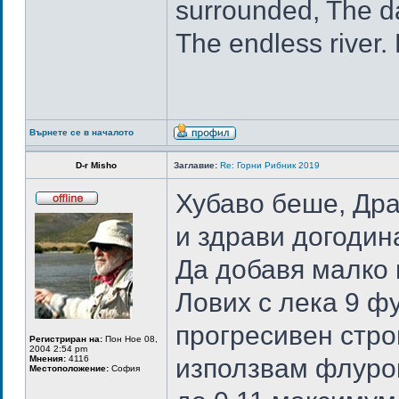
surrounded, The da
The endless river.
Върнете се в началото
D-r Misho
Заглавие:
Re: Горни Рибник 2019
Хубаво беше, Дра
и здрави догодина
Да добавя малко 
Лових с лека 9 фу
прогресивен стро
Регистриран на:
Пон Ное 08,
2004 2:54 pm
Мнения:
4116
използвам флурок
Местоположение:
София