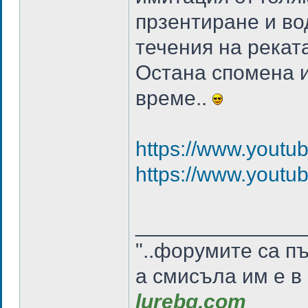
прзентиране и во
течения на рекат
Остана спомена и
време..
https://www.yout
https://www.you
______________
"..форумите са п
а смисъла им е в
lurebg.com