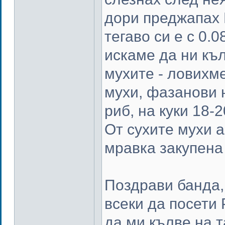
дори преджапах Р
тегаво си е с 0.
искаме да ни къ
мухите - ловихм
мухи, фазанови 
риб, на куки 18-
От сухите мухи 
мравка закупена 
Поздрави банда,
всеки да посети 
да ми кълве на т