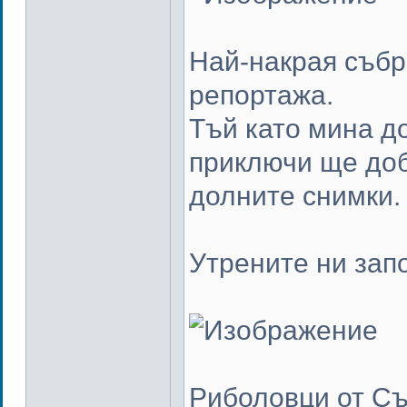
Най-накрая събр
репортажа.
Тъй като мина д
приключи ще доб
долните снимки.
Утрените ни запо
Риболовци от Съ