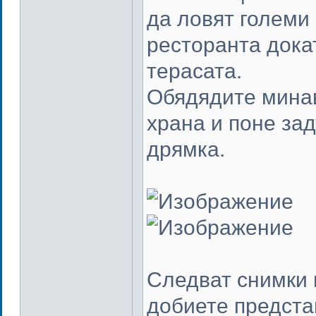
да ловят големи
ресторанта дока
терасата.
Обядядите минав
храна и поне за
дрямка.
Следват снимки 
добиете представ