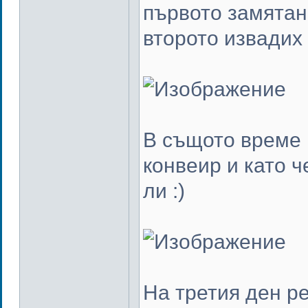
първото замятан
второто извадих 
В същото време 
конвеир и като ч
ли :)
На третия ден р