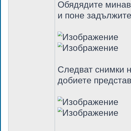
Обядядите минава
и поне задължите
Следват снимки н
добиете представ